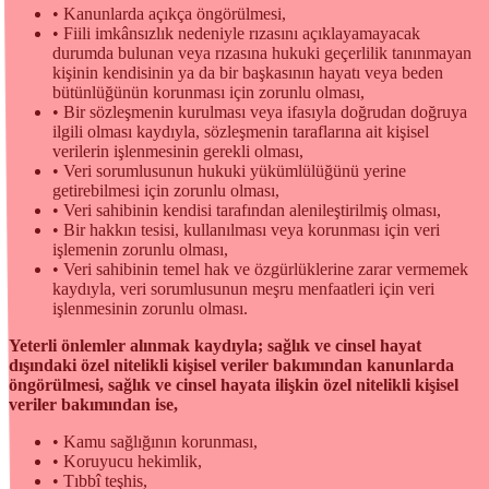
• Kanunlarda açıkça öngörülmesi,
• Fiili imkânsızlık nedeniyle rızasını açıklayamayacak
durumda bulunan veya rızasına hukuki geçerlilik tanınmayan
kişinin kendisinin ya da bir başkasının hayatı veya beden
bütünlüğünün korunması için zorunlu olması,
• Bir sözleşmenin kurulması veya ifasıyla doğrudan doğruya
ilgili olması kaydıyla, sözleşmenin taraflarına ait kişisel
verilerin işlenmesinin gerekli olması,
• Veri sorumlusunun hukuki yükümlülüğünü yerine
getirebilmesi için zorunlu olması,
• Veri sahibinin kendisi tarafından alenileştirilmiş olması,
• Bir hakkın tesisi, kullanılması veya korunması için veri
işlemenin zorunlu olması,
• Veri sahibinin temel hak ve özgürlüklerine zarar vermemek
kaydıyla, veri sorumlusunun meşru menfaatleri için veri
işlenmesinin zorunlu olması.
Yeterli önlemler alınmak kaydıyla; sağlık ve cinsel hayat
dışındaki özel nitelikli kişisel veriler bakımından kanunlarda
öngörülmesi, sağlık ve cinsel hayata ilişkin özel nitelikli kişisel
veriler bakımından ise,
• Kamu sağlığının korunması,
• Koruyucu hekimlik,
• Tıbbî teşhis,