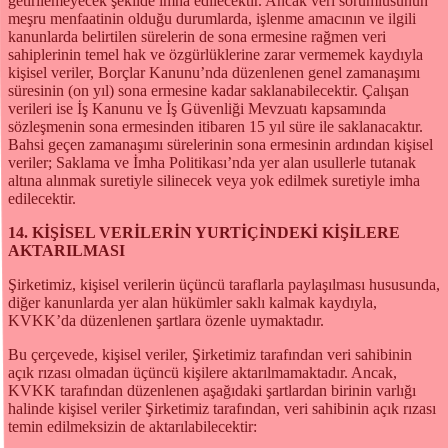
getirilemeyecek şekilde imha edilecektir. Ancak veri sorumlusunun
meşru menfaatinin olduğu durumlarda, işlenme amacının ve ilgili
kanunlarda belirtilen sürelerin de sona ermesine rağmen veri
sahiplerinin temel hak ve özgürlüklerine zarar vermemek kaydıyla
kişisel veriler, Borçlar Kanunu’nda düzenlenen genel zamanaşımı
süresinin (on yıl) sona ermesine kadar saklanabilecektir. Çalışan
verileri ise İş Kanunu ve İş Güvenliği Mevzuatı kapsamında
sözleşmenin sona ermesinden itibaren 15 yıl süre ile saklanacaktır.
Bahsi geçen zamanaşımı sürelerinin sona ermesinin ardından kişisel
veriler; Saklama ve İmha Politikası’nda yer alan usullerle tutanak
altına alınmak suretiyle silinecek veya yok edilmek suretiyle imha
edilecektir.
14. KİŞİSEL VERİLERİN YURTİÇİNDEKİ KİŞİLERE
AKTARILMASI
Şirketimiz, kişisel verilerin üçüncü taraflarla paylaşılması hususunda,
diğer kanunlarda yer alan hükümler saklı kalmak kaydıyla,
KVKK’da düzenlenen şartlara özenle uymaktadır.
Bu çerçevede, kişisel veriler, Şirketimiz tarafından veri sahibinin
açık rızası olmadan üçüncü kişilere aktarılmamaktadır. Ancak,
KVKK tarafından düzenlenen aşağıdaki şartlardan birinin varlığı
halinde kişisel veriler Şirketimiz tarafından, veri sahibinin açık rızası
temin edilmeksizin de aktarılabilecektir: