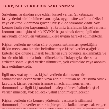
13. KİŞİSEL VERİLERİN SAKLANMASI
Şirketimiz tarafından elde edilen kişisel veriler, Şirketimizin
faaliyetlerini sürdürebilmesi amacıyla, uygun süre zarfında fiziksel
veya elektronik ortamda güvenli bir şekilde saklanmaktadır. Söz
konusu faaliyetler kapsamında, Şirketimiz tarafından kişisel verilerin
korunmasına ilişkin olarak KVKK başta olmak üzere, ilgili tüm
mevzuatta öngörülen yükümlülüklere uygun hareket edilmektedir.
Kişisel verilerin ne kadar süre boyunca saklanması gerektiğine
ilişkin mevzuatta bir süre belirtilmemişse kişisel veriler aşağıdaki
kriterler göz önüne alınarak belirlenen süre boyunca saklanmakta ve
bu sürenin hitamında imha edilmektedir. Dolayısıyla süre sona
erdikten sonra kişisel veriler silinmekte, yok edilmekte veya anonim
hale getirilmektedir.
İlgili mevzuat uyarınca, kişisel verilerin daha uzun süre
saklanmasına cevaz verilen veya zorunlu tutulan haller istisna olmak
kaydıyla, kişisel verilerin işlenme amaçlarının sona ermesi
durumunda ve ilgili kişi tarafından talep edilmesi halinde kişisel
veriler silinecek, yok edilecek yahut anonimleştirilecektir.
Kişisel verilerin söz konusu yöntemler vasıtasıyla silinmesi
durumunda, bu veriler tekrar hiçbir şekilde kullanılamayacak ve geri