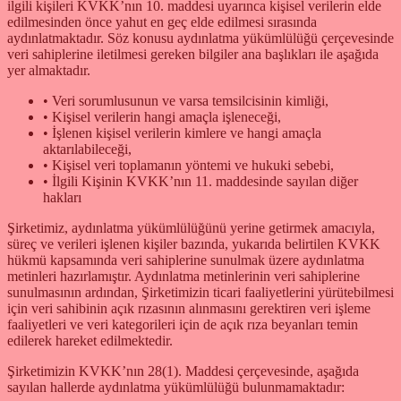
ilgili kişileri KVKK’nın 10. maddesi uyarınca kişisel verilerin elde
edilmesinden önce yahut en geç elde edilmesi sırasında
aydınlatmaktadır. Söz konusu aydınlatma yükümlülüğü çerçevesinde
veri sahiplerine iletilmesi gereken bilgiler ana başlıkları ile aşağıda
yer almaktadır.
• Veri sorumlusunun ve varsa temsilcisinin kimliği,
• Kişisel verilerin hangi amaçla işleneceği,
• İşlenen kişisel verilerin kimlere ve hangi amaçla
aktarılabileceği,
• Kişisel veri toplamanın yöntemi ve hukuki sebebi,
• İlgili Kişinin KVKK’nın 11. maddesinde sayılan diğer
hakları
Şirketimiz, aydınlatma yükümlülüğünü yerine getirmek amacıyla,
süreç ve verileri işlenen kişiler bazında, yukarıda belirtilen KVKK
hükmü kapsamında veri sahiplerine sunulmak üzere aydınlatma
metinleri hazırlamıştır. Aydınlatma metinlerinin veri sahiplerine
sunulmasının ardından, Şirketimizin ticari faaliyetlerini yürütebilmesi
için veri sahibinin açık rızasının alınmasını gerektiren veri işleme
faaliyetleri ve veri kategorileri için de açık rıza beyanları temin
edilerek hareket edilmektedir.
Şirketimizin KVKK’nın 28(1). Maddesi çerçevesinde, aşağıda
sayılan hallerde aydınlatma yükümlülüğü bulunmamaktadır: