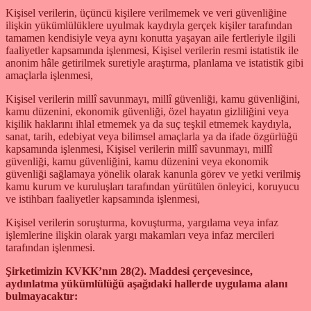
Kişisel verilerin, üçüncü kişilere verilmemek ve veri güvenliğine
ilişkin yükümlülüklere uyulmak kaydıyla gerçek kişiler tarafından
tamamen kendisiyle veya aynı konutta yaşayan aile fertleriyle ilgili
faaliyetler kapsamında işlenmesi, Kişisel verilerin resmi istatistik ile
anonim hâle getirilmek suretiyle araştırma, planlama ve istatistik gibi
amaçlarla işlenmesi,
Kişisel verilerin millî savunmayı, millî güvenliği, kamu güvenliğini,
kamu düzenini, ekonomik güvenliği, özel hayatın gizliliğini veya
kişilik haklarını ihlal etmemek ya da suç teşkil etmemek kaydıyla,
sanat, tarih, edebiyat veya bilimsel amaçlarla ya da ifade özgürlüğü
kapsamında işlenmesi, Kişisel verilerin millî savunmayı, millî
güvenliği, kamu güvenliğini, kamu düzenini veya ekonomik
güvenliği sağlamaya yönelik olarak kanunla görev ve yetki verilmiş
kamu kurum ve kuruluşları tarafından yürütülen önleyici, koruyucu
ve istihbarı faaliyetler kapsamında işlenmesi,
Kişisel verilerin soruşturma, kovuşturma, yargılama veya infaz
işlemlerine ilişkin olarak yargı makamları veya infaz mercileri
tarafından işlenmesi.
Şirketimizin KVKK’nın 28(2). Maddesi çerçevesince,
aydınlatma yükümlülüğü aşağıdaki hallerde uygulama alanı
bulmayacaktır: