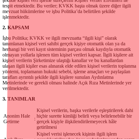
şekilde kişisel veri işleme süreçlerini Kişisel Veriler Envanteri ile
tespit etmektedir. Bu veriler; KVKK başta olmak üzere diğer ilgili
mevzuat hükümlerine ve işbu Politika’da belirtilen şekilde
işlenmektedir.
2. KAPSAM
İşbu Politika; KVKK ve ilgili mevzuatta “ilgili kişi” olarak
tanımlanan kişisel veri sahibi gerçek kişiye otomatik olan ya da
herhangi bir veri kayıt sisteminin parçası olmak kaydıyla otomatik
olmayan yollarla işlenen tüm kişisel verileri kapsar. İlgili kişilere ait
kişisel verilerin Şirketimize ulaştığı kanallar ve bu kanallardan
ulaşan ilgili kişiler esas alınarak elde edilen kişisel verilerin toplanma
yöntemi, toplamanın hukuki sebebi, işleme amaçları ve paylaşılan
tarafları ayrıntılı şekilde ilgili kişilere sunulan Aydınlatma
Metinlerinde ve gerekli olması halinde Açık Rıza Metinlerinde yer
verilmektedir.
3. TANIMLAR
Kişisel verilerin, başka verilerle eşleştirilerek dahi
Anonim Hale
hiçbir surette kimliği belirli veya belirlenebilir bir
:
Getirme
gerçek kişiyle ilişkilendirilemeyecek hâle
getirilmesi
Kişisel verisi işlenecek kişinin ilgili işlem