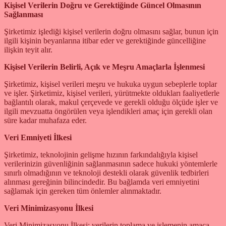
Kişisel Verilerin Doğru ve Gerektiğinde Güncel Olmasının
Sağlanması
Şirketimiz işlediği kişisel verilerin doğru olmasını sağlar, bunun için
ilgili kişinin beyanlarına itibar eder ve gerektiğinde güncelliğine
ilişkin teyit alır.
Kişisel Verilerin Belirli, Açık ve Meşru Amaçlarla İşlenmesi
Şirketimiz, kişisel verileri meşru ve hukuka uygun sebeplerle toplar
ve işler. Şirketimiz, kişisel verileri, yürütmekte oldukları faaliyetlerle
bağlantılı olarak, makul çerçevede ve gerekli olduğu ölçüde işler ve
ilgili mevzuatta öngörülen veya işlendikleri amaç için gerekli olan
süre kadar muhafaza eder.
Veri Emniyeti İlkesi
Şirketimiz, teknolojinin gelişme hızının farkındalığıyla kişisel
verilerinizin güvenliğinin sağlanmasının sadece hukuki yöntemlerle
sınırlı olmadığının ve teknoloji destekli olarak güvenlik tedbirleri
alınması gereğinin bilincindedir. Bu bağlamda veri emniyetini
sağlamak için gereken tüm önlemler alınmaktadır.
Veri Minimizasyonu İlkesi
Veri Minimizasyonu İlkesi; verilerin toplama ve işlemenin amaca