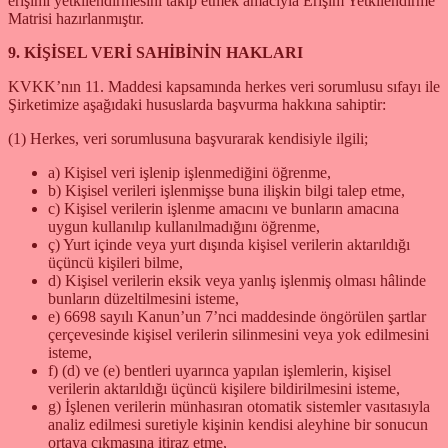
erişimi yetkilendirmesini takip etmek amacıyla Erişim Yetkilendirme
Matrisi hazırlanmıştır.
9. KİŞİSEL VERİ SAHİBİNİN HAKLARI
KVKK’nın 11. Maddesi kapsamında herkes veri sorumlusu sıfayı ile
Şirketimize aşağıdaki hususlarda başvurma hakkına sahiptir:
(1) Herkes, veri sorumlusuna başvurarak kendisiyle ilgili;
a) Kişisel veri işlenip işlenmediğini öğrenme,
b) Kişisel verileri işlenmişse buna ilişkin bilgi talep etme,
c) Kişisel verilerin işlenme amacını ve bunların amacına
uygun kullanılıp kullanılmadığını öğrenme,
ç) Yurt içinde veya yurt dışında kişisel verilerin aktarıldığı
üçüncü kişileri bilme,
d) Kişisel verilerin eksik veya yanlış işlenmiş olması hâlinde
bunların düzeltilmesini isteme,
e) 6698 sayılı Kanun’un 7’nci maddesinde öngörülen şartlar
çerçevesinde kişisel verilerin silinmesini veya yok edilmesini
isteme,
f) (d) ve (e) bentleri uyarınca yapılan işlemlerin, kişisel
verilerin aktarıldığı üçüncü kişilere bildirilmesini isteme,
g) İşlenen verilerin münhasıran otomatik sistemler vasıtasıyla
analiz edilmesi suretiyle kişinin kendisi aleyhine bir sonucun
ortaya çıkmasına itiraz etme,