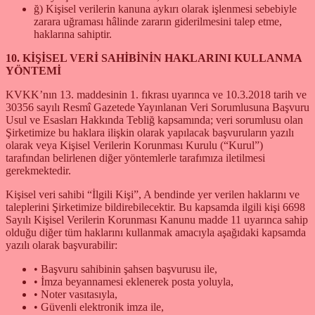
ğ) Kişisel verilerin kanuna aykırı olarak işlenmesi sebebiyle
zarara uğraması hâlinde zararın giderilmesini talep etme,
haklarına sahiptir.
10. KİŞİSEL VERİ SAHİBİNİN HAKLARINI KULLANMA
YÖNTEMİ
KVKK’nın 13. maddesinin 1. fıkrası uyarınca ve 10.3.2018 tarih ve
30356 sayılı Resmî Gazetede Yayınlanan Veri Sorumlusuna Başvuru
Usul ve Esasları Hakkında Tebliğ kapsamında; veri sorumlusu olan
Şirketimize bu haklara ilişkin olarak yapılacak başvuruların yazılı
olarak veya Kişisel Verilerin Korunması Kurulu (“Kurul”)
tarafından belirlenen diğer yöntemlerle tarafımıza iletilmesi
gerekmektedir.
Kişisel veri sahibi “İlgili Kişi”, A bendinde yer verilen haklarını ve
taleplerini Şirketimize bildirebilecektir. Bu kapsamda ilgili kişi 6698
Sayılı Kişisel Verilerin Korunması Kanunu madde 11 uyarınca sahip
olduğu diğer tüm haklarını kullanmak amacıyla aşağıdaki kapsamda
yazılı olarak başvurabilir:
• Başvuru sahibinin şahsen başvurusu ile,
• İmza beyannamesi eklenerek posta yoluyla,
• Noter vasıtasıyla,
• Güvenli elektronik imza ile,