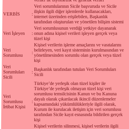
Veri sorumlularının Sicile başvuruda ve Sicile
ilişkin ilgili diğer işlemlerde kullanacakları,
VERBİS
:
internet üzerinden erişilebilen, Başkanlık
tarafından oluşturulan ve yönetilen bilişim sistemi
Veri sorumlusunun verdiği yetkiye dayanarak
Veri İşleyen
:
onun adına kişisel verileri işleyen gerçek veya
tüzel kişi
Kişisel verilerin işleme amaçlarını ve vasıtalarını
Veri
belirleyen, veri kayıt sisteminin kurulmasından ve
:
Sorumlusu
yönetilmesinden sorumlu olan gerçek veya tüzel
kişi
Veri
Başkanlık tarafından tutulan Veri Sorumluları
Sorumluları
:
Sicili
Sicili
Türkiye’de yerleşik olan tüzel kişiler ile
Türkiye’de yerleşik olmayan tüzel kişi veri
sorumlusu temsilcisinin Kanun ve bu Kanuna
Veri
dayalı olarak çıkarılacak ikincil düzenlemeler
Sorumlusu
:
kapsamındaki yükümlülükleriyle ilgili olarak,
İrtibat Kişisi
Kurum ile kurulacak iletişim için veri sorumlusu
tarafından Sicile kayıt esnasında bildirilen gerçek
kişi
Kişisel verilerin silinmesi, kişisel verilerin ilgili