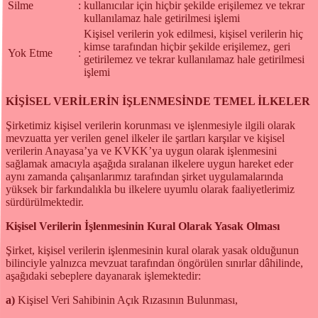
Silme
:
kullanıcılar için hiçbir şekilde erişilemez ve tekrar
kullanılamaz hale getirilmesi işlemi
Kişisel verilerin yok edilmesi, kişisel verilerin hiç
kimse tarafından hiçbir şekilde erişilemez, geri
Yok Etme
:
getirilemez ve tekrar kullanılamaz hale getirilmesi
işlemi
KİŞİSEL VERİLERİN İŞLENMESİNDE TEMEL İLKELER
Şirketimiz kişisel verilerin korunması ve işlenmesiyle ilgili olarak
mevzuatta yer verilen genel ilkeler ile şartları karşılar ve kişisel
verilerin Anayasa’ya ve KVKK’ya uygun olarak işlenmesini
sağlamak amacıyla aşağıda sıralanan ilkelere uygun hareket eder
aynı zamanda çalışanlarımız tarafından şirket uygulamalarında
yüksek bir farkındalıkla bu ilkelere uyumlu olarak faaliyetlerimiz
sürdürülmektedir.
Kişisel Verilerin İşlenmesinin Kural Olarak Yasak Olması
Şirket, kişisel verilerin işlenmesinin kural olarak yasak olduğunun
bilinciyle yalnızca mevzuat tarafından öngörülen sınırlar dâhilinde,
aşağıdaki sebeplere dayanarak işlemektedir:
a)
Kişisel Veri Sahibinin Açık Rızasının Bulunması,