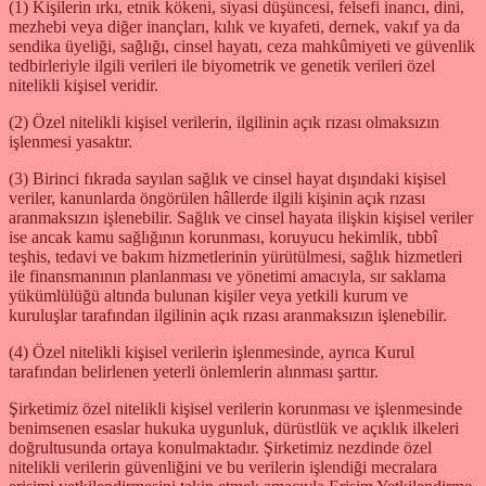
(1) Kişilerin ırkı, etnik kökeni, siyasi düşüncesi, felsefi inancı, dini,
mezhebi veya diğer inançları, kılık ve kıyafeti, dernek, vakıf ya da
sendika üyeliği, sağlığı, cinsel hayatı, ceza mahkûmiyeti ve güvenlik
tedbirleriyle ilgili verileri ile biyometrik ve genetik verileri özel
nitelikli kişisel veridir.
(2) Özel nitelikli kişisel verilerin, ilgilinin açık rızası olmaksızın
işlenmesi yasaktır.
(3) Birinci fıkrada sayılan sağlık ve cinsel hayat dışındaki kişisel
veriler, kanunlarda öngörülen hâllerde ilgili kişinin açık rızası
aranmaksızın işlenebilir. Sağlık ve cinsel hayata ilişkin kişisel veriler
ise ancak kamu sağlığının korunması, koruyucu hekimlik, tıbbî
teşhis, tedavi ve bakım hizmetlerinin yürütülmesi, sağlık hizmetleri
ile finansmanının planlanması ve yönetimi amacıyla, sır saklama
yükümlülüğü altında bulunan kişiler veya yetkili kurum ve
kuruluşlar tarafından ilgilinin açık rızası aranmaksızın işlenebilir.
(4) Özel nitelikli kişisel verilerin işlenmesinde, ayrıca Kurul
tarafından belirlenen yeterli önlemlerin alınması şarttır.
Şirketimiz özel nitelikli kişisel verilerin korunması ve işlenmesinde
benimsenen esaslar hukuka uygunluk, dürüstlük ve açıklık ilkeleri
doğrultusunda ortaya konulmaktadır. Şirketimiz nezdinde özel
nitelikli verilerin güvenliğini ve bu verilerin işlendiği mecralara