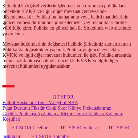
Şirketimizin kişisel verilerin işlenmesi ve korunması politikaları
öncelikle KVKK ve ilgili diğer mevzuat çerçevesinde
düzenlenecektir. Politika’nın tamamının veya belirli maddelerinin
güncellenmesi durumunda güncellemeler yayımlandıkları tarihte
yürürlüğe girer. Politika en güncel hali ile Şirketimiz web sitesinde
yayımlanır.
Mevzuat hükümlerinin değişmesi halinde Şirketimiz zaman zaman
Politika’da değişiklikler yaparak Politika’yı güncelleyecektir.
KVKK ve ilgili diğer mevzuat hükümleri ile işbu Politika arasında
uyumsuzluk olması halinde, öncelikle KVKK ve ilgili diğer
mevzuat hükümleri uygulanacaktır.
HT SPOR
Futbol
Basketbol
Tenis
Voleybol
NBA
Puan Durumu
Fikstür
Canlı Skor
Künye
Frekanslarımız
Gizlilik Politikası
Aydınlatma Metni
Çerez Politikası
Kullanım
Koşulları
HT SPOR facebook
HT SPOR twitter-x
HT SPOR
instagram
HT SPOR youtube