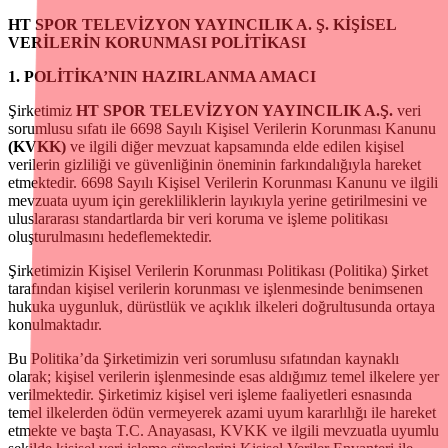
HT SPOR TELEVİZYON YAYINCILIK A. Ş. KİŞİSEL
VERİLERİN KORUNMASI POLİTİKASI
1. POLİTİKA’NIN HAZIRLANMA AMACI
Şirketimiz
HT SPOR TELEVİZYON YAYINCILIK A.Ş.
veri
sorumlusu sıfatı ile 6698 Sayılı Kişisel Verilerin Korunması Kanunu
(KVKK)
ve ilgili diğer mevzuat kapsamında elde edilen kişisel
verilerin gizliliği ve güvenliğinin öneminin farkındalığıyla hareket
etmektedir. 6698 Sayılı Kişisel Verilerin Korunması Kanunu ve ilgili
mevzuata uyum için gerekliliklerin layıkıyla yerine getirilmesini ve
uluslararası standartlarda bir veri koruma ve işleme politikası
oluşturulmasını hedeflemektedir.
Şirketimizin Kişisel Verilerin Korunması Politikası (Politika) Şirket
tarafından kişisel verilerin korunması ve işlenmesinde benimsenen
hukuka uygunluk, dürüstlük ve açıklık ilkeleri doğrultusunda ortaya
konulmaktadır.
Bu Politika’da Şirketimizin veri sorumlusu sıfatından kaynaklı
olarak; kişisel verilerin işlenmesinde esas aldığımız temel ilkelere yer
verilmektedir. Şirketimiz kişisel veri işleme faaliyetleri esnasında
temel ilkelerden ödün vermeyerek azami uyum kararlılığı ile hareket
etmekte ve başta T.C. Anayasası, KVKK ve ilgili mevzuatla uyumlu