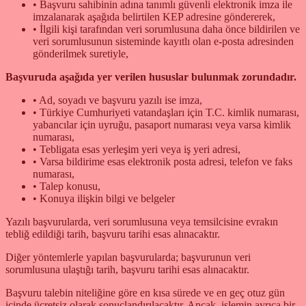
• Başvuru sahibinin adına tanımlı güvenli elektronik imza ile
imzalanarak aşağıda belirtilen KEP adresine göndererek,
• İlgili kişi tarafından veri sorumlusuna daha önce bildirilen ve
veri sorumlusunun sisteminde kayıtlı olan e-posta adresinden
gönderilmek suretiyle,
Başvuruda aşağıda yer verilen hususlar bulunmak zorundadır.
• Ad, soyadı ve başvuru yazılı ise imza,
• Türkiye Cumhuriyeti vatandaşları için T.C. kimlik numarası,
yabancılar için uyruğu, pasaport numarası veya varsa kimlik
numarası,
• Tebligata esas yerleşim yeri veya iş yeri adresi,
• Varsa bildirime esas elektronik posta adresi, telefon ve faks
numarası,
• Talep konusu,
• Konuya ilişkin bilgi ve belgeler
Yazılı başvurularda, veri sorumlusuna veya temsilcisine evrakın
tebliğ edildiği tarih, başvuru tarihi esas alınacaktır.
Diğer yöntemlerle yapılan başvurularda; başvurunun veri
sorumlusuna ulaştığı tarih, başvuru tarihi esas alınacaktır.
Başvuru talebin niteliğine göre en kısa sürede ve en geç otuz gün
içinde ücretsiz olarak sonuçlandırılacaktır. Ancak, işlemin ayrıca bir