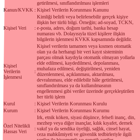
getirilmesi, sınıflandırılması işlemleri
Kanun/KVKK
:
Kişisel Verilerin Korunması Kanunu
Kimliği belirli veya belirlenebilir gerçek kişiye
ilişkin her türlü bilgi. Örneğin; ad-soyad, TCKN,
Kişisel Veri
:
e-posta, adres, doğum tarihi, banka hesap
numarası vb. Dolayısıyla tüzel kişilere ilişkin
bilgilerin işlenmesi KVKK kapsamında değildir.
Kişisel verilerin tamamen veya kısmen otomatik
olan ya da herhangi bir veri kayıt sisteminin
parçası olmak kaydıyla otomatik olmayan yollarla
elde edilmesi, kaydedilmesi, depolanması,
Kişisel
muhafaza edilmesi, değiştirilmesi, yeniden
Verilerin
:
düzenlenmesi, açıklanması, aktarılması,
İşlenmesi
devralınması, elde edilebilir hâle getirilmesi,
sınıflandırılması ya da kullanılmasının
engellenmesi gibi veriler üzerinde gerçekleştirilen
her türlü işlem
Kurul
:
Kişisel Verilerin Korunması Kurulu
Kurum
:
Kişisel Verilerin Korunması Kurumu
Irk, etnik köken, siyasi düşünce, felsefi inanç, din,
mezhep veya diğer inançlar, kılık kıyafet, dernek
Özel Nitelikli
:
vakıf ya da sendika üyeliği, sağlık, cinsel hayat,
Hassas Veri
ceza mahkûmiyeti ve güvenlik tedbirleriyle ilgili
veriler ile biyometrik ve genetik veriler