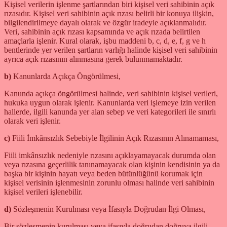
Kişisel verilerin işlenme şartlarından biri kişisel veri sahibinin açık
rızasıdır. Kişisel veri sahibinin açık rızası belirli bir konuya ilişkin,
bilgilendirilmeye dayalı olarak ve özgür iradeyle açıklanmalıdır.
Veri, sahibinin açık rızası kapsamında ve açık rızada belirtilen
amaçlarla işlenir. Kural olarak, işbu maddeni b, c, d, e, f, g ve h
bentlerinde yer verilen şartların varlığı halinde kişisel veri sahibinin
ayrıca açık rızasının alınmasına gerek bulunmamaktadır.
b)
Kanunlarda Açıkça Öngörülmesi,
Kanunda açıkça öngörülmesi halinde, veri sahibinin kişisel verileri,
hukuka uygun olarak işlenir. Kanunlarda veri işlemeye izin verilen
hallerde, ilgili kanunda yer alan sebep ve veri kategorileri ile sınırlı
olarak veri işlenir.
c)
Fiili İmkânsızlık Sebebiyle İlgilinin Açık Rızasının Alınamaması,
Fiili imkânsızlık nedeniyle rızasını açıklayamayacak durumda olan
veya rızasına geçerlilik tanınamayacak olan kişinin kendisinin ya da
başka bir kişinin hayatı veya beden bütünlüğünü korumak için
kişisel verisinin işlenmesinin zorunlu olması halinde veri sahibinin
kişisel verileri işlenebilir.
d)
Sözleşmenin Kurulması veya İfasıyla Doğrudan İlgi Olması,
Bir sözleşmenin kurulması veya ifasıyla doğrudan doğruya ilgili