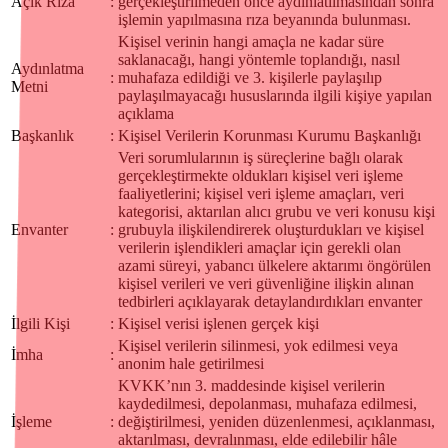
Açık Rıza
:
gerçekleştirilmeden önce aydınlatılmasından sonra
işlemin yapılmasına rıza beyanında bulunması.
Kişisel verinin hangi amaçla ne kadar süre
saklanacağı, hangi yöntemle toplandığı, nasıl
Aydınlatma
:
muhafaza edildiği ve 3. kişilerle paylaşılıp
Metni
paylaşılmayacağı hususlarında ilgili kişiye yapılan
açıklama
Başkanlık
:
Kişisel Verilerin Korunması Kurumu Başkanlığı
Veri sorumlularının iş süreçlerine bağlı olarak
gerçekleştirmekte oldukları kişisel veri işleme
faaliyetlerini; kişisel veri işleme amaçları, veri
kategorisi, aktarılan alıcı grubu ve veri konusu kişi
Envanter
:
grubuyla ilişkilendirerek oluşturdukları ve kişisel
verilerin işlendikleri amaçlar için gerekli olan
azami süreyi, yabancı ülkelere aktarımı öngörülen
kişisel verileri ve veri güvenliğine ilişkin alınan
tedbirleri açıklayarak detaylandırdıkları envanter
İlgili Kişi
:
Kişisel verisi işlenen gerçek kişi
Kişisel verilerin silinmesi, yok edilmesi veya
İmha
:
anonim hale getirilmesi
KVKK’nın 3. maddesinde kişisel verilerin
kaydedilmesi, depolanması, muhafaza edilmesi,
İşleme
:
değiştirilmesi, yeniden düzenlenmesi, açıklanması,
aktarılması, devralınması, elde edilebilir hâle