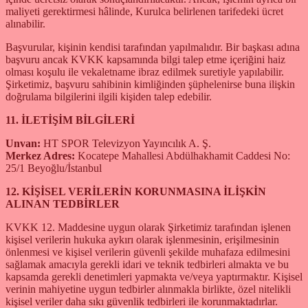
maliyeti gerektirmesi hâlinde, Kurulca belirlenen tarifedeki ücret
alınabilir.
Başvurular, kişinin kendisi tarafından yapılmalıdır. Bir başkası adına
başvuru ancak KVKK kapsamında bilgi talep etme içeriğini haiz
olması koşulu ile vekaletname ibraz edilmek suretiyle yapılabilir.
Şirketimiz, başvuru sahibinin kimliğinden şüphelenirse buna ilişkin
doğrulama bilgilerini ilgili kişiden talep edebilir.
11. İLETİŞİM BİLGİLERİ
Unvan:
HT SPOR Televizyon Yayıncılık A. Ş.
Merkez Adres:
Kocatepe Mahallesi Abdülhakhamit Caddesi No:
25/1 Beyoğlu/İstanbul
12. KİŞİSEL VERİLERİN KORUNMASINA İLİŞKİN
ALINAN TEDBİRLER
KVKK 12. Maddesine uygun olarak Şirketimiz tarafından işlenen
kişisel verilerin hukuka aykırı olarak işlenmesinin, erişilmesinin
önlenmesi ve kişisel verilerin güvenli şekilde muhafaza edilmesini
sağlamak amacıyla gerekli idari ve teknik tedbirleri almakta ve bu
kapsamda gerekli denetimleri yapmakta ve/veya yaptırmaktır. Kişisel
verinin mahiyetine uygun tedbirler alınmakla birlikte, özel nitelikli
kişisel veriler daha sıkı güvenlik tedbirleri ile korunmaktadırlar.