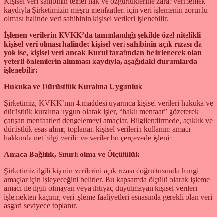
Kişisel veri sahibinin temel hak ve özgürlüklerine zarar vermemek
kaydıyla Şirketimizin meşru menfaatleri için veri işlemenin zorunlu
olması halinde veri sahibinin kişisel verileri işlenebilir.
İşlenen verilerin KVKK’da tanımlandığı şekilde özel nitelikli
kişisel veri olması halinde; kişisel veri sahibinin açık rızası da
yok ise, kişisel veri ancak Kurul tarafından belirlenecek olan
yeterli önlemlerin alınması kaydıyla, aşağıdaki durumlarda
işlenebilir:
Hukuka ve Dürüstlük Kuralına Uygunluk
Şirketimiz, KVKK’nın 4.maddesi uyarınca kişisel verileri hukuka ve
dürüstlük kuralına uygun olarak işler, “haklı menfaat” gözeterek
çatışan menfaatleri dengelemeyi amaçlar. Bilgilendirmede, açıklık ve
dürüstlük esas alınır, toplanan kişisel verilerin kullanım amacı
hakkında net bilgi verilir ve veriler bu çerçevede işlenir.
Amaca Bağlılık, Sınırlı olma ve Ölçülülük
Şirketimiz ilgili kişinin verilerini açık rızası doğrultusunda hangi
amaçlar için işleyeceğini belirler. Bu kapsamda ölçülü olarak işleme
amacı ile ilgili olmayan veya ihtiyaç duyulmayan kişisel verileri
işlemekten kaçınır, veri işleme faaliyetleri esnasında gerekli olan veri
asgari seviyede toplanır.