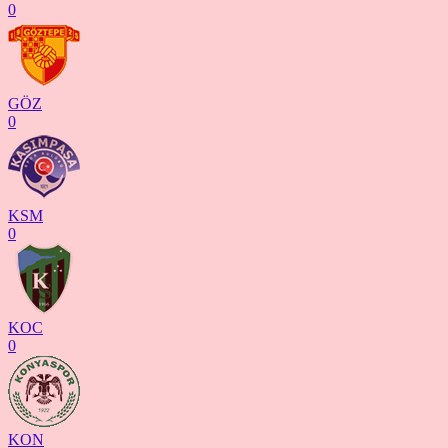
0
GÖZ
0
KSM
0
KOC
0
KON