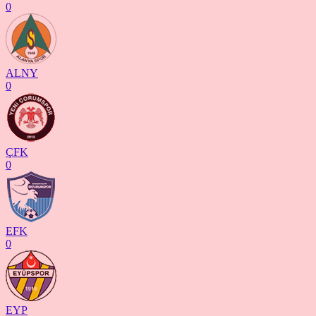
0
ALNY
0
ÇFK
0
EFK
0
EYP