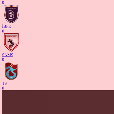
0
İBFK
0
SAMS
0
TS
0