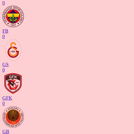
0
FB
0
GS
0
GFK
0
GB