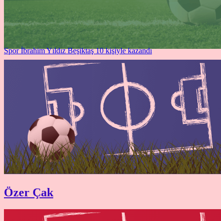
Spor
İbrahim Yıldız
Beşiktaş 10 kişiyle kazandı
Özer Çak