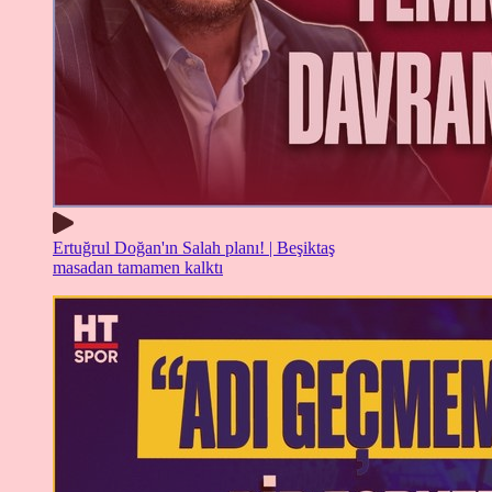
Ertuğrul Doğan'ın Salah planı! | Beşiktaş
masadan tamamen kalktı